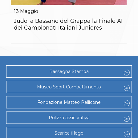
Gare e Risultati
Albi Federali
13
Maggio
Arbitri
Lotta
Judo, a Bassano del Grappa la Finale A1
La disciplina
dei Campionati Italiani Juniores
News
Gare e Risultati
Attività Didattica
Albi Federali
Karate
La disciplina
News
Rassegna Stampa
Gare e Risultati
Attività Didattica
Albi Federali
Museo Sport Combattimento
Arti marziali
Aikido
Fondazione Matteo Pellicone
Ju Jitsu
Sumo
Capoeira
Polizza assicurativa
Grappling
BJJ
Scarica il logo
Pancrazio/Pankration