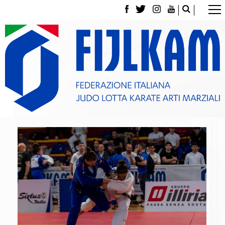
La Federazione
Tesseramento
Contatti
Norme e modulistica Affiliazioni e Tesseramenti
Polizza Assicurativa
Classifica Società Sportive con più di 100 atleti
tesserati
Azzurri
Giustizia Sportiva
Gare e Risultati
Archivio eventi
Dove siamo
Media
Partners
Trasparenza
Judo
La disciplina
News
Attività Didattica