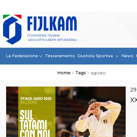
La Federazione
La FIJLKAM
Organigramma
Storia
Campioni di tutti i tempi
News
La Federazione
Tesseramento
Giustizia Sportiva
News
Carte Federali
Comunicazioni Federali
Home
Tags
agosto
Convenzioni
Centro Olimpico
Tecnici
29
Contatti
XX
Safeguarding Policy
Ufficiali di Gara
Antidoping e tutela sanitaria
Tesseramento
Contatti
Norme e modulistica Affiliazioni e Tesseramenti