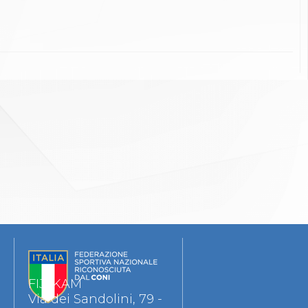
FIJLKAM
Via dei Sandolini, 79 -