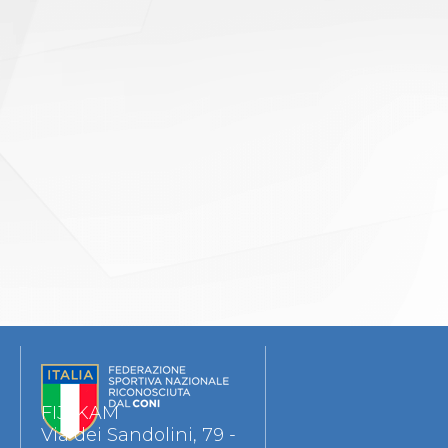
FIJLKAM
Via dei Sandolini, 79 -