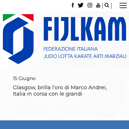
La Federazione
Tesseramento
Contatti
Norme e modulistica Affiliazioni e Tesseramenti
Polizza Assicurativa
Classifica Società Sportive con più di 100 atleti
tesserati
Azzurri
Giustizia Sportiva
Gare e Risultati
Archivio eventi
15
Giugno
Dove siamo
Glasgow, brilla l’oro di Marco Andrei,
Media
Italia in corsa con le grandi
Partners
Trasparenza
Judo
La disciplina
News
Attività Didattica