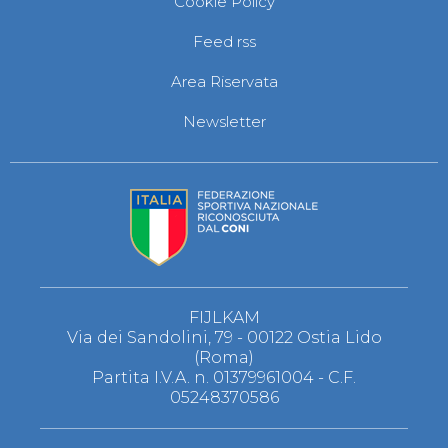
Cookie Policy
S'istrumpa
News
Feed rss
Calendario Attività
Difesa Personale MGA
Area Riservata
La disciplina
News
Newsletter
Merchandising
Mappa del sito
Cerca
Contatti
News
Cookies Accept
Newsletter
Catalogo formativo
Webinar
Corsi Monotematici
FIJLKAM
Corsi di Specializzazione
Via dei Sandolini, 79 - 00122 Ostia Lido
Corsi FIJLKAM-FISDIR
(Roma)
Corsi Preparatore Fisico
Partita I.V.A. n. 01379961004 - C.F.
Edutraining class - Didattica infantile
05248370586
Corso dirigenti sportivi
Corso Direttore di Gara