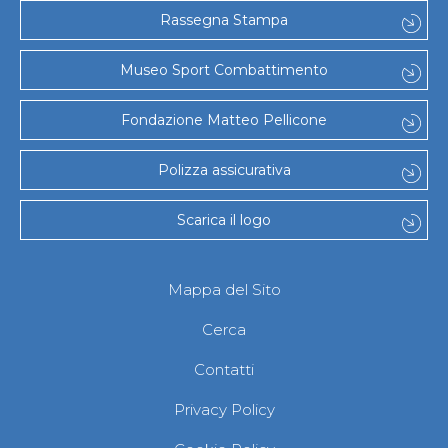
Gare e Risultati
Rassegna Stampa
Albi Federali
Arbitri
Lotta
Museo Sport Combattimento
La disciplina
News
Fondazione Matteo Pellicone
Gare e Risultati
Attività Didattica
Albi Federali
Polizza assicurativa
Karate
La disciplina
Scarica il logo
News
Gare e Risultati
Attività Didattica
Albi Federali
Mappa del Sito
Arti marziali
Aikido
Cerca
Ju Jitsu
Sumo
Contatti
Capoeira
Grappling
Privacy Policy
BJJ
Pancrazio/Pankration