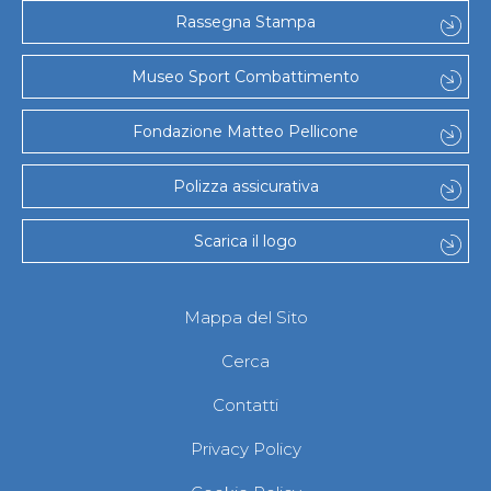
Gare e Risultati
Rassegna Stampa
Albi Federali
Arbitri
Lotta
Museo Sport Combattimento
La disciplina
News
Fondazione Matteo Pellicone
Gare e Risultati
Attività Didattica
Albi Federali
Polizza assicurativa
Karate
La disciplina
Scarica il logo
News
Gare e Risultati
Attività Didattica
Albi Federali
Mappa del Sito
Arti marziali
Aikido
Cerca
Ju Jitsu
Sumo
Contatti
Capoeira
Grappling
Privacy Policy
BJJ
Pancrazio/Pankration