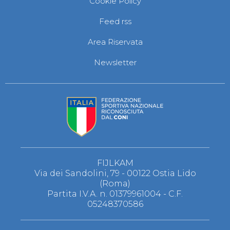
Cookie Policy
S'istrumpa
News
Feed rss
Calendario Attività
Difesa Personale MGA
Area Riservata
La disciplina
News
Newsletter
Merchandising
Mappa del sito
Cerca
Contatti
News
Cookies Accept
Newsletter
Catalogo formativo
Webinar
Corsi Monotematici
FIJLKAM
Corsi di Specializzazione
Via dei Sandolini, 79 - 00122 Ostia Lido
Corsi FIJLKAM-FISDIR
(Roma)
Corsi Preparatore Fisico
Partita I.V.A. n. 01379961004 - C.F.
Edutraining class - Didattica infantile
05248370586
Corso dirigenti sportivi
Corso Direttore di Gara