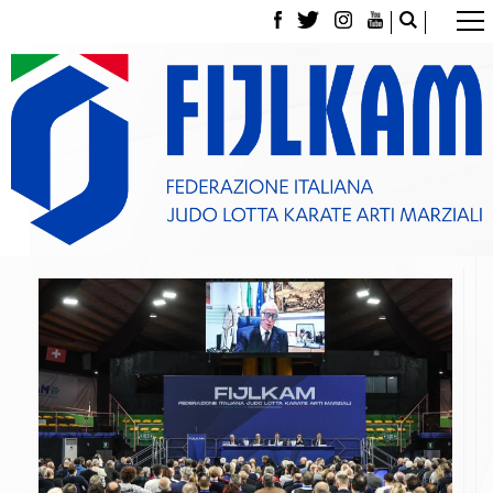
La Federazione
Tesseramento
Contatti
Norme e modulistica Affiliazioni e Tesseramenti
Polizza Assicurativa
Classifica Società Sportive con più di 100 atleti
tesserati
Azzurri
Giustizia Sportiva
Gare e Risultati
Archivio eventi
Dove siamo
Media
Partners
Trasparenza
Judo
La disciplina
News
Attività Didattica