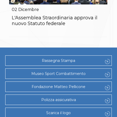
Gare e Risultati
Albi Federali
02
Dicembre
Arbitri
Lotta
L'Assemblea Straordinaria approva il
La disciplina
nuovo Statuto federale
News
Gare e Risultati
Attività Didattica
Albi Federali
Karate
La disciplina
News
Rassegna Stampa
Gare e Risultati
Attività Didattica
Albi Federali
Museo Sport Combattimento
Arti marziali
Aikido
Fondazione Matteo Pellicone
Ju Jitsu
Sumo
Capoeira
Polizza assicurativa
Grappling
BJJ
Scarica il logo
Pancrazio/Pankration