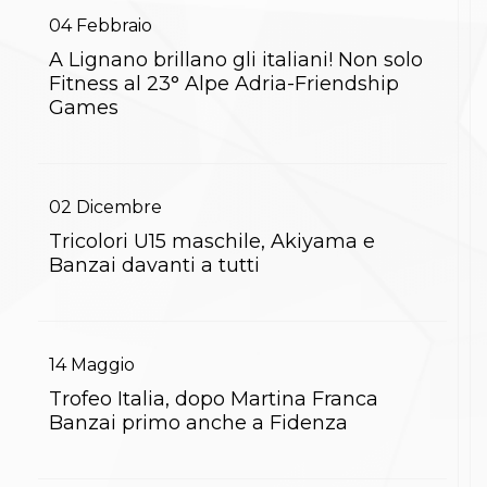
S'istrumpa
04
Febbraio
News
A Lignano brillano gli italiani! Non solo
Calendario Attività
Difesa Personale MGA
Fitness al 23° Alpe Adria-Friendship
La disciplina
Games
News
Merchandising
Mappa del sito
Cerca
02
Dicembre
Contatti
News
Tricolori U15 maschile, Akiyama e
Cookies Accept
Banzai davanti a tutti
Newsletter
Catalogo formativo
Webinar
Corsi Monotematici
Corsi di Specializzazione
14
Maggio
Corsi FIJLKAM-FISDIR
Trofeo Italia, dopo Martina Franca
Corsi Preparatore Fisico
Banzai primo anche a Fidenza
Edutraining class - Didattica infantile
Corso dirigenti sportivi
Corso Direttore di Gara