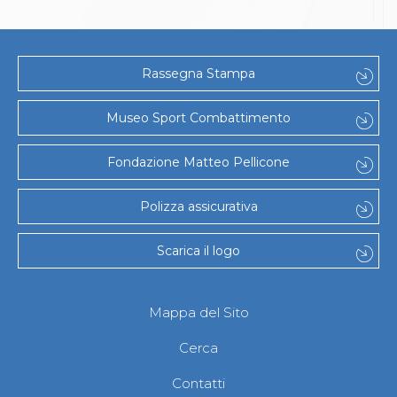
Abilitazioni
Sportello Fiscale
News
Modulistica
Rassegna Stampa
FAQ
Quesiti fiscali
Sostenibilità
Museo Sport Combattimento
Documenti
Fondazione Matteo Pellicone
Polizza assicurativa
Scarica il logo
Mappa del Sito
Cerca
Contatti