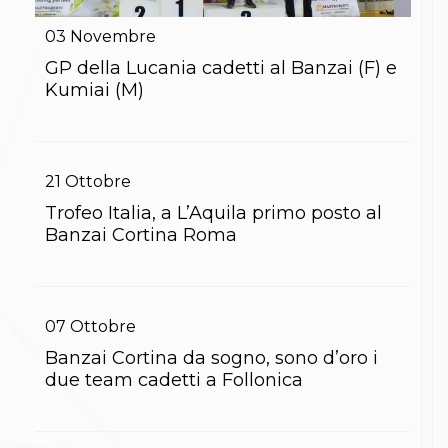
Gare e Risultati
Albi Federali
03
Novembre
Arbitri
Lotta
GP della Lucania cadetti al Banzai (F) e
La disciplina
Kumiai (M)
News
Gare e Risultati
Attività Didattica
Albi Federali
21
Ottobre
Karate
La disciplina
Trofeo Italia, a L’Aquila primo posto al
News
Banzai Cortina Roma
Gare e Risultati
Attività Didattica
Albi Federali
Arti marziali
Aikido
07
Ottobre
Ju Jitsu
Banzai Cortina da sogno, sono d’oro i
Sumo
due team cadetti a Follonica
Capoeira
Grappling
BJJ
Pancrazio/Pankration