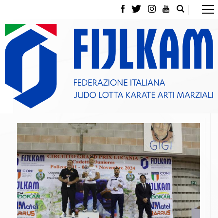
La Federazione
Tesseramento
Contatti
Norme e modulistica Affiliazioni e Tesseramenti
Polizza Assicurativa
Classifica Società Sportive con più di 100 atleti
tesserati
Azzurri
Giustizia Sportiva
Gare e Risultati
Archivio eventi
Dove siamo
Media
Partners
Trasparenza
Judo
La disciplina
News
Attività Didattica