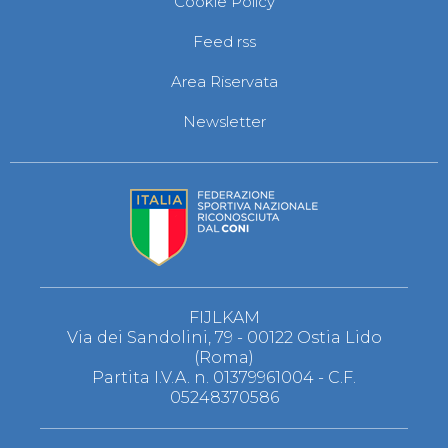
Cookie Policy
S'istrumpa
News
Feed rss
Calendario Attività
Difesa Personale MGA
Area Riservata
La disciplina
News
Newsletter
Merchandising
Mappa del sito
Cerca
Contatti
News
Cookies Accept
Newsletter
Catalogo formativo
Webinar
Corsi Monotematici
FIJLKAM
Corsi di Specializzazione
Via dei Sandolini, 79 - 00122 Ostia Lido
Corsi FIJLKAM-FISDIR
(Roma)
Corsi Preparatore Fisico
Partita I.V.A. n. 01379961004 - C.F.
Edutraining class - Didattica infantile
05248370586
Corso dirigenti sportivi
Corso Direttore di Gara