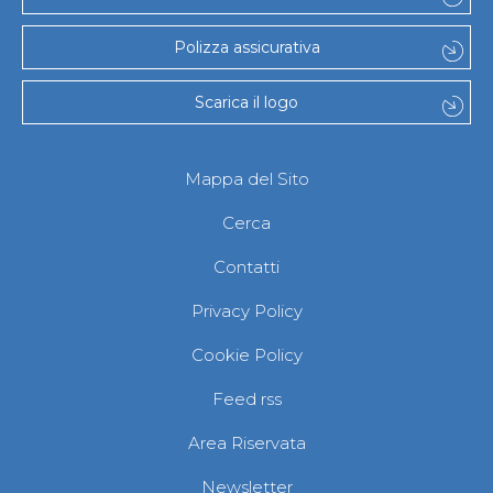
Abilitazioni
Sportello Fiscale
Polizza assicurativa
News
Modulistica
FAQ
Scarica il logo
Quesiti fiscali
Sostenibilità
Documenti
Mappa del Sito
Cerca
Contatti
Privacy Policy
Cookie Policy
Feed rss
Area Riservata
Newsletter