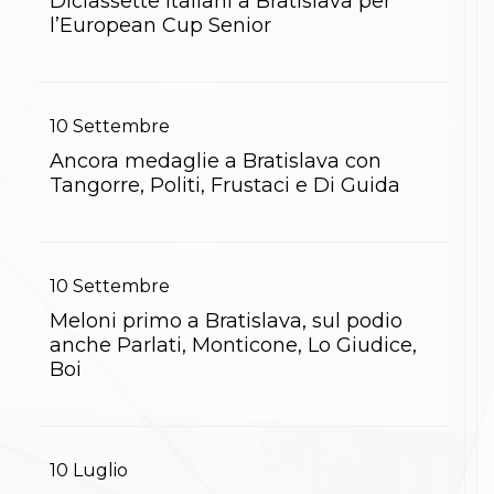
Diciassette italiani a Bratislava per
Gare e Risultati
Albi Federali
l’European Cup Senior
Arbitri
Lotta
La disciplina
News
10
Settembre
Gare e Risultati
Attività Didattica
Ancora medaglie a Bratislava con
Albi Federali
Tangorre, Politi, Frustaci e Di Guida
Karate
La disciplina
News
Gare e Risultati
10
Settembre
Attività Didattica
Albi Federali
Meloni primo a Bratislava, sul podio
Arti marziali
anche Parlati, Monticone, Lo Giudice,
Aikido
Boi
Ju Jitsu
Sumo
Capoeira
Grappling
BJJ
10
Luglio
Pancrazio/Pankration