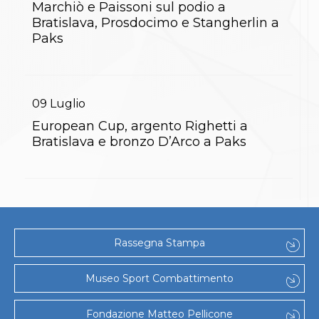
Marchiò e Paissoni sul podio a
S'istrumpa
Bratislava, Prosdocimo e Stangherlin a
News
Paks
Calendario Attività
Difesa Personale MGA
La disciplina
News
Merchandising
09
Luglio
Mappa del sito
Cerca
European Cup, argento Righetti a
Contatti
Bratislava e bronzo D’Arco a Paks
News
Cookies Accept
Newsletter
Catalogo formativo
Webinar
Corsi Monotematici
Corsi di Specializzazione
Rassegna Stampa
Corsi FIJLKAM-FISDIR
Corsi Preparatore Fisico
Museo Sport Combattimento
Edutraining class - Didattica infantile
Corso dirigenti sportivi
Corso Direttore di Gara
Fondazione Matteo Pellicone