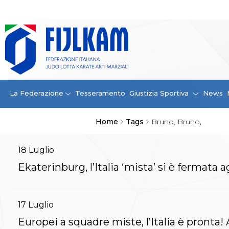
La Federazione
La FIJLKAM
Organigramma
Storia
Campioni di tutti i tempi
News
La Federazione
Tesseramento
Giustizia Sportiva
News
Carte Federali
Comunicazioni Federali
Home
Tags
Bruno, Bruno,
Convenzioni
Centro Olimpico
Tecnici
18
Luglio
Contatti
Ekaterinburg, l’Italia ‘mista’ si è fermata a
Safeguarding Policy
Ufficiali di Gara
Antidoping e tutela sanitaria
17
Luglio
Tesseramento
Contatti
Europei a squadre miste, l’Italia è pronta
Norme e modulistica Affiliazioni e Tesseramenti