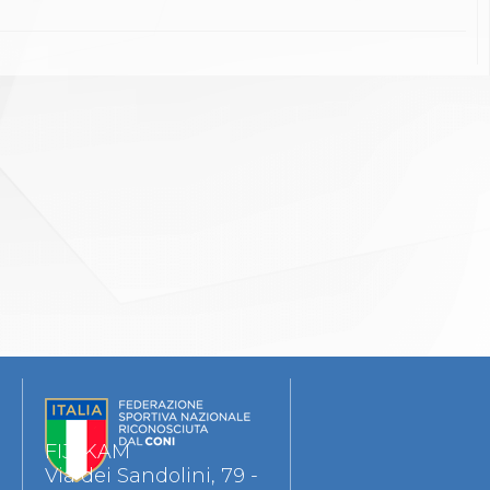
FIJLKAM
Via dei Sandolini, 79 -