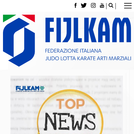
La Federazione
Tesseramento
Contatti
Norme e modulistica Affiliazioni e Tesseramenti
Polizza Assicurativa
Classifica Società Sportive con più di 100 atleti
tesserati
Azzurri
Giustizia Sportiva
Gare e Risultati
Archivio eventi
Dove siamo
Media
Partners
Trasparenza
Judo
La disciplina
News
Attività Didattica