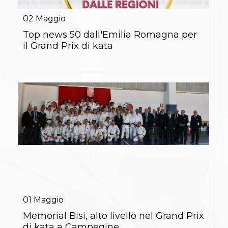
Gare e Risultati
Albi Federali
02
Maggio
Arbitri
Lotta
Top news 50 dall'Emilia Romagna per
La disciplina
il Grand Prix di kata
News
Gare e Risultati
Attività Didattica
Albi Federali
Karate
La disciplina
News
Gare e Risultati
Attività Didattica
Albi Federali
Arti marziali
Aikido
Ju Jitsu
Sumo
Capoeira
01
Maggio
Grappling
BJJ
Memorial Bisi, alto livello nel Grand Prix
Pancrazio/Pankration
di kata a Campegine