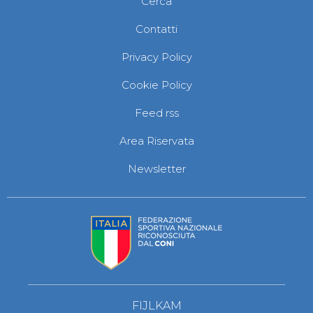
Cerca
Abilitazioni
Sportello Fiscale
Contatti
News
Modulistica
Privacy Policy
FAQ
Quesiti fiscali
Cookie Policy
Sostenibilità
Documenti
Feed rss
Area Riservata
Newsletter
FIJLKAM