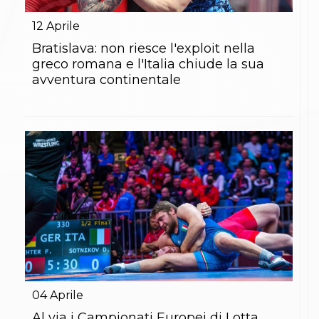
Gare e Risultati
Albi Federali
12
Aprile
Arbitri
Lotta
Bratislava: non riesce l'exploit nella
La disciplina
greco romana e l'Italia chiude la sua
News
avventura continentale
Gare e Risultati
Attività Didattica
Albi Federali
Karate
La disciplina
News
Gare e Risultati
Attività Didattica
Albi Federali
Arti marziali
Aikido
Ju Jitsu
Sumo
Capoeira
Grappling
04
Aprile
BJJ
Pancrazio/Pankration
Al via i Campionati Europei di Lotta