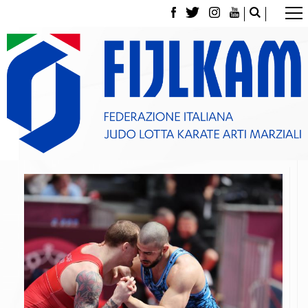
La Federazione
Tesseramento
Contatti
Norme e modulistica Affiliazioni e Tesseramenti
Polizza Assicurativa
Classifica Società Sportive con più di 100 atleti
tesserati
Azzurri
Giustizia Sportiva
Gare e Risultati
Archivio eventi
Dove siamo
Media
Partners
Trasparenza
Judo
La disciplina
News
Attività Didattica