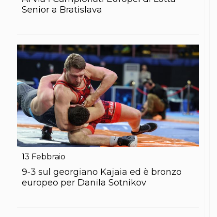
S'istrumpa
Senior a Bratislava
News
Calendario Attività
Difesa Personale MGA
La disciplina
News
Merchandising
Mappa del sito
Cerca
Contatti
News
Cookies Accept
Newsletter
Catalogo formativo
Webinar
Corsi Monotematici
13
Febbraio
Corsi di Specializzazione
9-3 sul georgiano Kajaia ed è bronzo
Corsi FIJLKAM-FISDIR
Corsi Preparatore Fisico
europeo per Danila Sotnikov
Edutraining class - Didattica infantile
Corso dirigenti sportivi
Corso Direttore di Gara