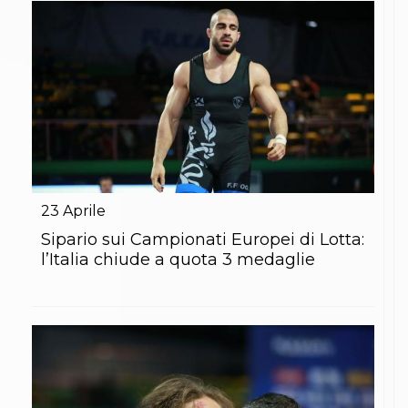
Abilitazioni
Sportello Fiscale
News
Modulistica
FAQ
Quesiti fiscali
Sostenibilità
Documenti
23
Aprile
Sipario sui Campionati Europei di Lotta:
l’Italia chiude a quota 3 medaglie