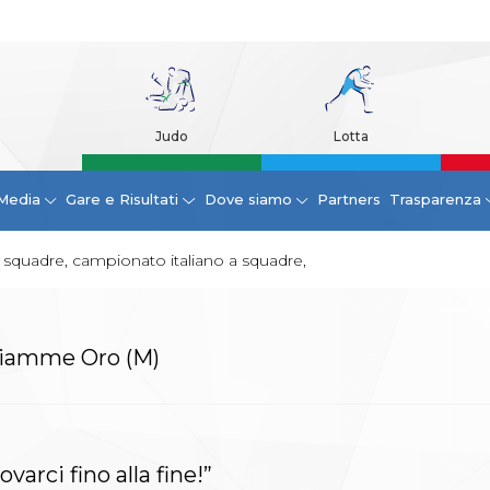
Judo
Lotta
Media
Gare e Risultati
Dove siamo
Partners
Trasparenza
 squadre, campionato italiano a squadre,
 Fiamme Oro (M)
varci fino alla fine!”