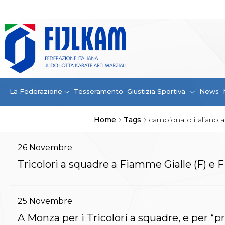
La Federazione
La FIJLKAM
Organigramma
Storia
Campioni di tutti i tempi
News
La Federazione
Tesseramento
Giustizia Sportiva
News
Carte Federali
Comunicazioni Federali
Home
Tags
campionato italiano a
Convenzioni
Centro Olimpico
Tecnici
26
Novembre
Contatti
Tricolori a squadre a Fiamme Gialle (F) e
Safeguarding Policy
Ufficiali di Gara
Antidoping e tutela sanitaria
25
Novembre
Tesseramento
Contatti
A Monza per i Tricolori a squadre, e per “pro
Norme e modulistica Affiliazioni e Tesseramenti