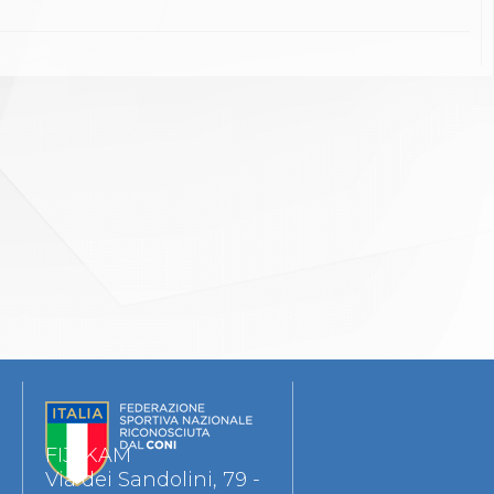
FIJLKAM
Via dei Sandolini, 79 -