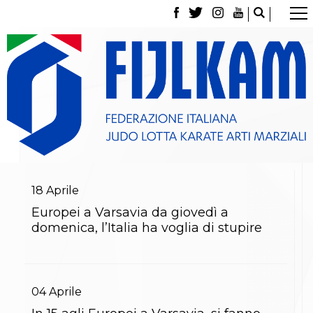
La Federazione
Tesseramento
Contatti
Norme e modulistica Affiliazioni e Tesseramenti
Polizza Assicurativa
Classifica Società Sportive con più di 100 atleti
tesserati
Azzurri
Giustizia Sportiva
Gare e Risultati
Archivio eventi
18
Aprile
Dove siamo
Europei a Varsavia da giovedì a
Media
domenica, l’Italia ha voglia di stupire
Partners
Trasparenza
Judo
La disciplina
News
04
Aprile
Attività Didattica