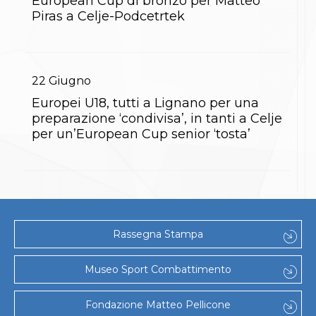
European Cup di bronzo per Matteo
Gare e Risultati
Albi Federali
Piras a Celje-Podcetrtek
Arbitri
Lotta
La disciplina
News
22
Giugno
Gare e Risultati
Attività Didattica
Europei U18, tutti a Lignano per una
Albi Federali
preparazione ‘condivisa’, in tanti a Celje
Karate
per un’European Cup senior ‘tosta’
La disciplina
News
Gare e Risultati
Attività Didattica
Albi Federali
Arti marziali
Aikido
Rassegna Stampa
Ju Jitsu
Sumo
Capoeira
Museo Sport Combattimento
Grappling
BJJ
Fondazione Matteo Pellicone
Pancrazio/Pankration