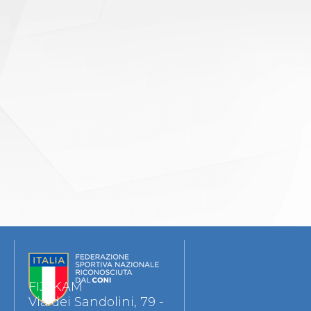
FIJLKAM
Via dei Sandolini, 79 -