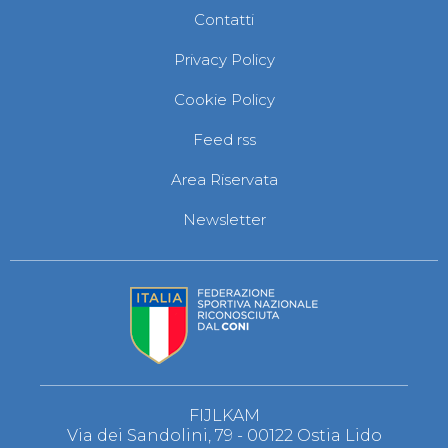
Abilitazioni
Contatti
Sportello Fiscale
News
Privacy Policy
Modulistica
FAQ
Cookie Policy
Quesiti fiscali
Sostenibilità
Feed rss
Documenti
Area Riservata
Newsletter
FIJLKAM
Via dei Sandolini, 79 - 00122 Ostia Lido