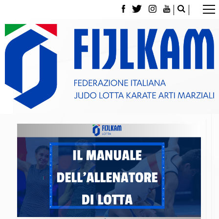
La Federazione
Tesseramento
Contatti
Norme e modulistica Affiliazioni e Tesseramenti
Polizza Assicurativa
Classifica Società Sportive con più di 100 atleti
tesserati
Azzurri
Giustizia Sportiva
Gare e Risultati
Archivio eventi
Dove siamo
Media
Partners
Trasparenza
Judo
La disciplina
News
Attività Didattica