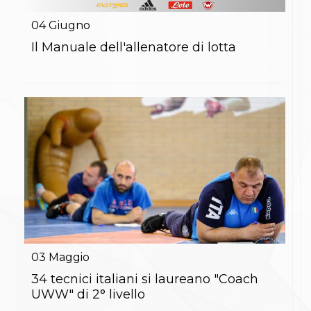
Gare e Risultati
Albi Federali
04
Giugno
Arbitri
Lotta
Il Manuale dell'allenatore di lotta
La disciplina
News
Gare e Risultati
Attività Didattica
Albi Federali
Karate
La disciplina
News
Gare e Risultati
Attività Didattica
Albi Federali
Arti marziali
Aikido
Ju Jitsu
Sumo
03
Maggio
Capoeira
34 tecnici italiani si laureano "Coach
Grappling
BJJ
UWW" di 2° livello
Pancrazio/Pankration