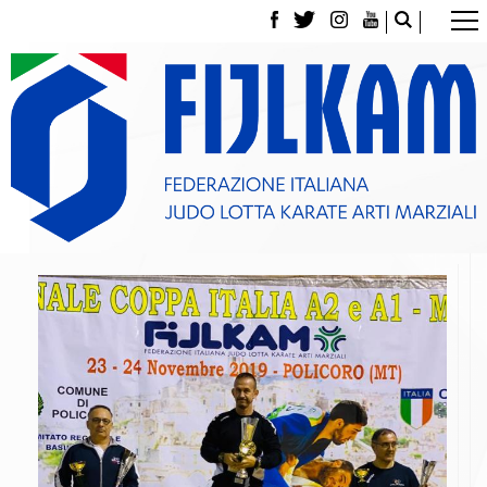
La Federazione
Tesseramento
Contatti
Norme e modulistica Affiliazioni e Tesseramenti
Polizza Assicurativa
Classifica Società Sportive con più di 100 atleti
tesserati
Azzurri
Giustizia Sportiva
Gare e Risultati
Archivio eventi
Dove siamo
Media
Partners
Trasparenza
Judo
La disciplina
News
Attività Didattica