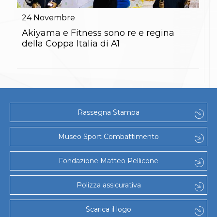
Gare e Risultati
Albi Federali
24
Novembre
Arbitri
Lotta
Akiyama e Fitness sono re e regina
La disciplina
della Coppa Italia di A1
News
Gare e Risultati
Attività Didattica
Albi Federali
Karate
La disciplina
News
Rassegna Stampa
Gare e Risultati
Attività Didattica
Albi Federali
Museo Sport Combattimento
Arti marziali
Aikido
Fondazione Matteo Pellicone
Ju Jitsu
Sumo
Capoeira
Polizza assicurativa
Grappling
BJJ
Scarica il logo
Pancrazio/Pankration