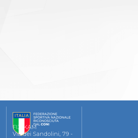
FIJLKAM
Via dei Sandolini, 79 -