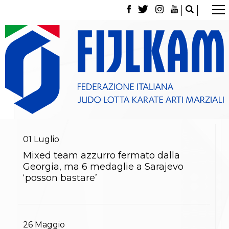
La Federazione
Tesseramento
Contatti
Norme e modulistica Affiliazioni e Tesseramenti
Polizza Assicurativa
Classifica Società Sportive con più di 100 atleti
tesserati
Azzurri
Giustizia Sportiva
Gare e Risultati
Archivio eventi
01
Luglio
Dove siamo
Mixed team azzurro fermato dalla
Media
Georgia, ma 6 medaglie a Sarajevo
Partners
‘posson bastare’
Trasparenza
Judo
La disciplina
News
Attività Didattica
26
Maggio