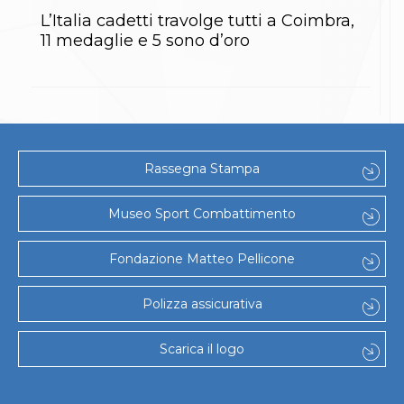
Gare e Risultati
Albi Federali
L’Italia cadetti travolge tutti a Coimbra,
Arbitri
11 medaglie e 5 sono d’oro
Lotta
La disciplina
News
Gare e Risultati
Attività Didattica
Albi Federali
Karate
Rassegna Stampa
La disciplina
News
Museo Sport Combattimento
Gare e Risultati
Attività Didattica
Albi Federali
Fondazione Matteo Pellicone
Arti marziali
Aikido
Polizza assicurativa
Ju Jitsu
Sumo
Capoeira
Scarica il logo
Grappling
BJJ
Pancrazio/Pankration