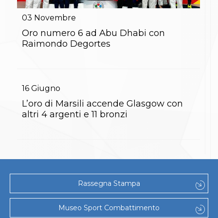
Gare e Risultati
Albi Federali
03
Novembre
Arbitri
Lotta
Oro numero 6 ad Abu Dhabi con
La disciplina
Raimondo Degortes
News
Gare e Risultati
Attività Didattica
Albi Federali
16
Giugno
Karate
La disciplina
L’oro di Marsili accende Glasgow con
News
altri 4 argenti e 11 bronzi
Gare e Risultati
Attività Didattica
Albi Federali
Arti marziali
Aikido
Ju Jitsu
Sumo
Rassegna Stampa
Capoeira
Grappling
BJJ
Museo Sport Combattimento
Pancrazio/Pankration