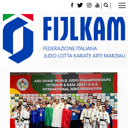
La Federazione
Tesseramento
Contatti
Norme e modulistica Affiliazioni e Tesseramenti
Polizza Assicurativa
Classifica Società Sportive con più di 100 atleti
tesserati
Azzurri
Giustizia Sportiva
Gare e Risultati
Archivio eventi
Dove siamo
Media
Partners
Trasparenza
Judo
La disciplina
News
Attività Didattica