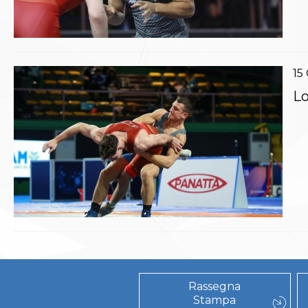
Polizza Assicurativa
Classifica Società Sportive con più di 100 atleti
tesserati
Azzurri
15
Giustizia Sportiva
Protocollo udienze in videoconferenza
Lo
Documenti e Modulistica
Contatti
Provvedimenti in corso
Sentenze Giudice Sportivo
Sentenze Tribunale Federale
Sentenze Corte Sportiva e Federale di Appello
Sentenze di 1° Grado
Sentenze CAF
Sentenze Tribunale Nazionale Arbitrato per lo
Sport
Dispositivi Tribunale Federale
Dispositivi Corte Sportiva e Federale di Appello
Spese per l’accesso alla Giustizia
Rassegna
Stampa
Gare e Risultati