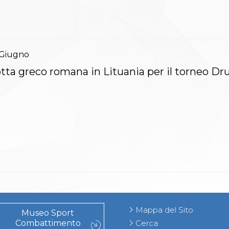
Giugno
tta greco romana in Lituania per il torneo Dr
Mappa del Sito
Museo Sport
Combattimento
Cerca