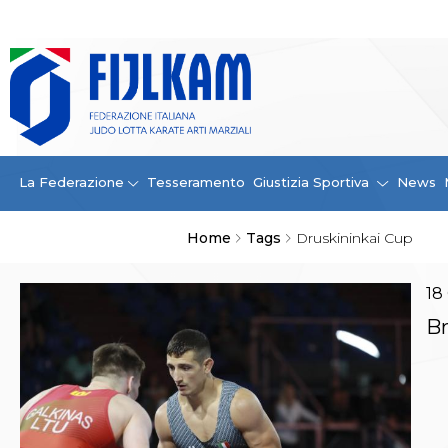
La Federazione
La FIJLKAM
Organigramma
Storia
Campioni di tutti i tempi
News
La Federazione
Tesseramento
Giustizia Sportiva
News
Carte Federali
Comunicazioni Federali
Home
Tags
Druskininkai Cup
Convenzioni
Centro Olimpico
Tecnici
18
Contatti
Br
Safeguarding Policy
Ufficiali di Gara
Antidoping e tutela sanitaria
Tesseramento
Contatti
Norme e modulistica Affiliazioni e Tesseramenti