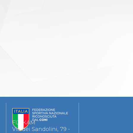
FIJLKAM
Via dei Sandolini, 79 -