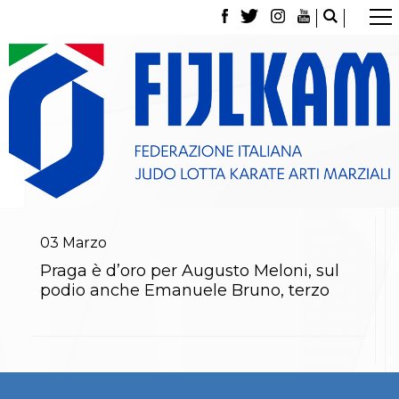
La Federazione
Tesseramento
Contatti
Norme e modulistica Affiliazioni e Tesseramenti
Polizza Assicurativa
Classifica Società Sportive con più di 100 atleti
tesserati
Azzurri
Giustizia Sportiva
Gare e Risultati
Archivio eventi
03
Marzo
Dove siamo
Praga è d’oro per Augusto Meloni, sul
Media
podio anche Emanuele Bruno, terzo
Partners
Trasparenza
Judo
La disciplina
News
Attività Didattica