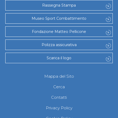
Gare e Risultati
Rassegna Stampa
Albi Federali
Arbitri
Lotta
Museo Sport Combattimento
La disciplina
News
Fondazione Matteo Pellicone
Gare e Risultati
Attività Didattica
Albi Federali
Polizza assicurativa
Karate
La disciplina
Scarica il logo
News
Gare e Risultati
Attività Didattica
Albi Federali
Mappa del Sito
Arti marziali
Aikido
Cerca
Ju Jitsu
Sumo
Contatti
Capoeira
Grappling
Privacy Policy
BJJ
Pancrazio/Pankration