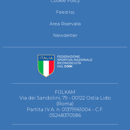
Cookie Policy
S'istrumpa
News
Feed rss
Calendario Attività
Difesa Personale MGA
Area Riservata
La disciplina
News
Newsletter
Merchandising
Mappa del sito
Cerca
Contatti
News
Cookies Accept
Newsletter
Catalogo formativo
Webinar
Corsi Monotematici
FIJLKAM
Corsi di Specializzazione
Via dei Sandolini, 79 - 00122 Ostia Lido
Corsi FIJLKAM-FISDIR
(Roma)
Corsi Preparatore Fisico
Partita I.V.A. n. 01379961004 - C.F.
Edutraining class - Didattica infantile
05248370586
Corso dirigenti sportivi
Corso Direttore di Gara