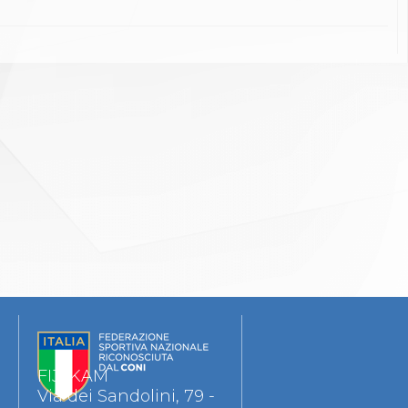
FIJLKAM
Via dei Sandolini, 79 -