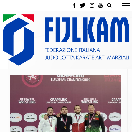
La Federazione
Tesseramento
Contatti
Norme e modulistica Affiliazioni e Tesseramenti
Polizza Assicurativa
Classifica Società Sportive con più di 100 atleti
tesserati
Azzurri
Giustizia Sportiva
Gare e Risultati
Archivio eventi
Dove siamo
Media
Partners
Trasparenza
Judo
La disciplina
News
Attività Didattica