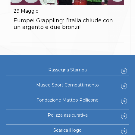
Gare e Risultati
Albi Federali
29
Maggio
Arbitri
Lotta
Europei Grappling: l’Italia chiude con
La disciplina
un argento e due bronzi!
News
Gare e Risultati
Attività Didattica
Albi Federali
Karate
La disciplina
News
Rassegna Stampa
Gare e Risultati
Attività Didattica
Albi Federali
Museo Sport Combattimento
Arti marziali
Aikido
Fondazione Matteo Pellicone
Ju Jitsu
Sumo
Capoeira
Polizza assicurativa
Grappling
BJJ
Scarica il logo
Pancrazio/Pankration