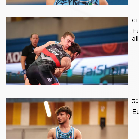
Aikido
Ju Jitsu
Sumo
01
Capoeira
Eu
Grappling
al
BJJ
Pancrazio/Pankration
S'istrumpa
News
Calendario Attività
Difesa Personale MGA
La disciplina
News
Merchandising
Mappa del sito
30
Cerca
Eu
Contatti
News
Cookies Accept
Newsletter