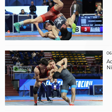
06
Ad
Ni