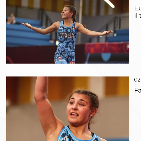
Whistleblowing
Eu
Judo
La disciplina
il
News
Attività Didattica
Gare e Risultati
Albi Federali
Arbitri
Lotta
La disciplina
News
Gare e Risultati
02
Attività Didattica
Fa
Albi Federali
Karate
La disciplina
News
Gare e Risultati
Attività Didattica
Albi Federali
Arti marziali