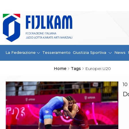
La Federazione
La FIJLKAM
Organigramma
Storia
Campioni di tutti i tempi
News
La Federazione
Tesseramento
Giustizia Sportiva
News
Carte Federali
Comunicazioni Federali
Home
Tags
Europei U20
Convenzioni
Centro Olimpico
Tecnici
10
Contatti
Do
Safeguarding Policy
Ufficiali di Gara
Antidoping e tutela sanitaria
Tesseramento
Contatti
Norme e modulistica Affiliazioni e Tesseramenti