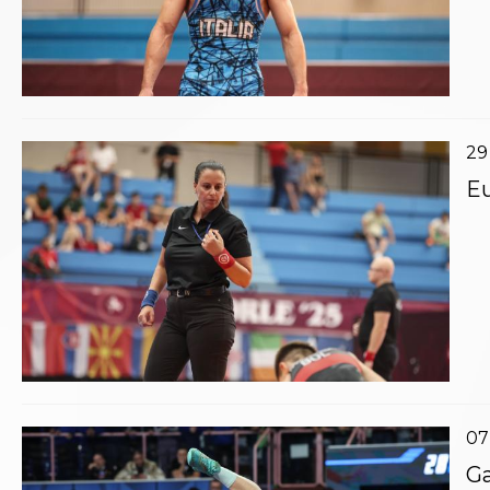
Catalogo formativo
Webinar
Corsi Monotematici
Corsi di Specializzazione
Corsi FIJLKAM-FISDIR
Corsi Preparatore Fisico
29
Edutraining class - Didattica infantile
Corso dirigenti sportivi
Eu
Corso Direttore di Gara
Abilitazioni
Sportello Fiscale
News
Modulistica
FAQ
Quesiti fiscali
Sostenibilità
Documenti
07
Ga