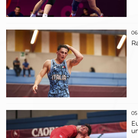
Polizza Assicurativa
Classifica Società Sportive con più di 100 atleti
tesserati
Azzurri
06
Giustizia Sportiva
Protocollo udienze in videoconferenza
Ra
Documenti e Modulistica
Contatti
Provvedimenti in corso
Sentenze Giudice Sportivo
Sentenze Tribunale Federale
Sentenze Corte Sportiva e Federale di Appello
Sentenze di 1° Grado
Sentenze CAF
Sentenze Tribunale Nazionale Arbitrato per lo
Sport
05
Dispositivi Tribunale Federale
Dispositivi Corte Sportiva e Federale di Appello
Eu
Spese per l’accesso alla Giustizia
un
Gare e Risultati