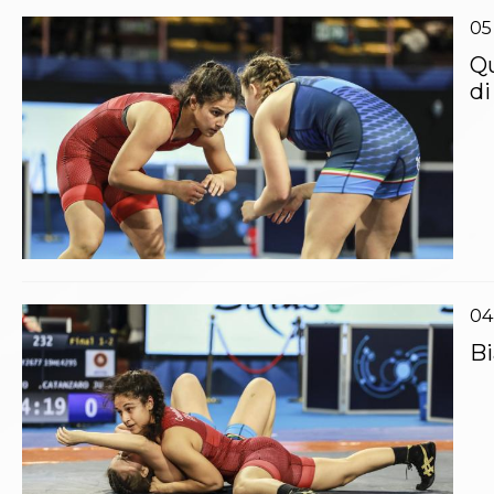
05
Qu
di
04
Bi