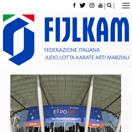
La Federazione
Tesseramento
Contatti
Norme e modulistica Affiliazioni e Tesseramenti
Polizza Assicurativa
Classifica Società Sportive con più di 100 atleti
tesserati
Azzurri
Giustizia Sportiva
Gare e Risultati
Archivio eventi
Dove siamo
Media
Partners
Trasparenza
Judo
La disciplina
News
Attività Didattica