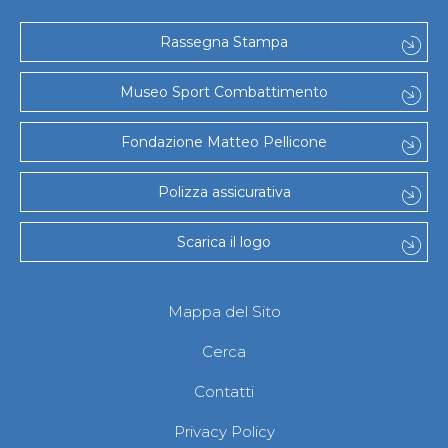
Gare e Risultati
Albi Federali
Arbitri
Rassegna Stampa
Lotta
La disciplina
Museo Sport Combattimento
News
Gare e Risultati
Attività Didattica
Fondazione Matteo Pellicone
Albi Federali
Karate
Polizza assicurativa
La disciplina
News
Gare e Risultati
Scarica il logo
Attività Didattica
Albi Federali
Arti marziali
Mappa del Sito
Aikido
Ju Jitsu
Cerca
Sumo
Capoeira
Contatti
Grappling
BJJ
Privacy Policy
Pancrazio/Pankration