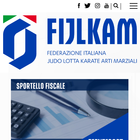
La Federazione
Tesseramento
Contatti
Norme e modulistica Affiliazioni e Tesseramenti
Polizza Assicurativa
Classifica Società Sportive con più di 100 atleti
tesserati
Azzurri
Giustizia Sportiva
Gare e Risultati
Archivio eventi
Dove siamo
Media
Partners
Trasparenza
Judo
La disciplina
News
Attività Didattica