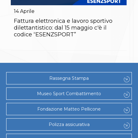
Gare e Risultati
Albi Federali
14
Aprile
Arbitri
Lotta
Fattura elettronica e lavoro sportivo
La disciplina
dilettantistico: dal 15 maggio c'è il
News
codice “ESENZSPORT”
Gare e Risultati
Attività Didattica
Albi Federali
Karate
La disciplina
News
Gare e Risultati
Rassegna Stampa
Attività Didattica
Albi Federali
Arti marziali
Museo Sport Combattimento
Aikido
Ju Jitsu
Fondazione Matteo Pellicone
Sumo
Capoeira
Grappling
Polizza assicurativa
BJJ
Pancrazio/Pankration