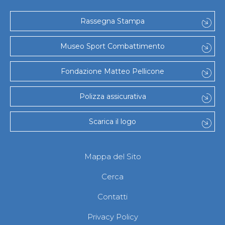
Gare e Risultati
Albi Federali
Arbitri
Rassegna Stampa
Lotta
La disciplina
Museo Sport Combattimento
News
Gare e Risultati
Attività Didattica
Fondazione Matteo Pellicone
Albi Federali
Karate
Polizza assicurativa
La disciplina
News
Gare e Risultati
Scarica il logo
Attività Didattica
Albi Federali
Arti marziali
Mappa del Sito
Aikido
Ju Jitsu
Cerca
Sumo
Capoeira
Contatti
Grappling
BJJ
Privacy Policy
Pancrazio/Pankration