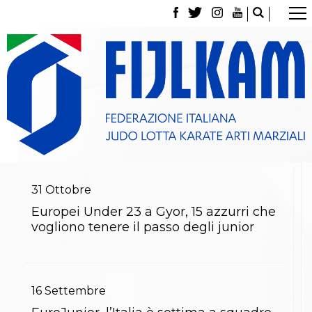
La Federazione
Tesseramento
Contatti
Norme e modulistica Affiliazioni e Tesseramenti
Polizza Assicurativa
Classifica Società Sportive con più di 100 atleti
tesserati
Azzurri
Giustizia Sportiva
Gare e Risultati
Archivio eventi
31
Ottobre
Dove siamo
Europei Under 23 a Gyor, 15 azzurri che
Media
vogliono tenere il passo degli junior
Partners
Trasparenza
Judo
La disciplina
News
16
Settembre
Attività Didattica