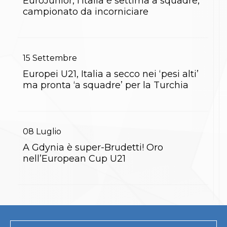
EuroJunior, l’Italia è settima a squadre,
Gare e Risultati
Albi Federali
campionato da incorniciare
Arbitri
Lotta
La disciplina
News
15
Settembre
Gare e Risultati
Attività Didattica
Europei U21, Italia a secco nei ‘pesi alti’
Albi Federali
ma pronta ‘a squadre’ per la Turchia
Karate
La disciplina
News
Gare e Risultati
08
Luglio
Attività Didattica
Albi Federali
A Gdynia è super-Brudetti! Oro
Arti marziali
nell’European Cup U21
Aikido
Ju Jitsu
Sumo
Capoeira
Grappling
BJJ
Pancrazio/Pankration