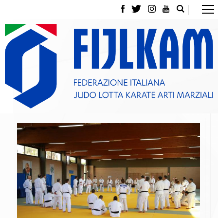
La Federazione
Tesseramento
Contatti
Norme e modulistica Affiliazioni e Tesseramenti
Polizza Assicurativa
Classifica Società Sportive con più di 100 atleti
tesserati
Azzurri
Giustizia Sportiva
Gare e Risultati
Archivio eventi
Dove siamo
Media
Partners
Trasparenza
Judo
La disciplina
News
Attività Didattica