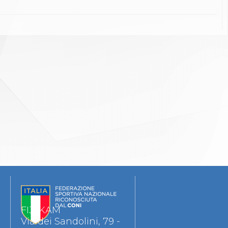
FIJLKAM
Via dei Sandolini, 79 -