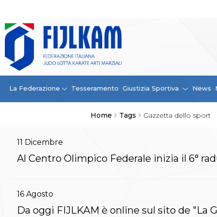
La Federazione
La FIJLKAM
Organigramma
Storia
Campioni di tutti i tempi
News
La Federazione
Tesseramento
Giustizia Sportiva
News
Carte Federali
Comunicazioni Federali
Home
Tags
Gazzetta dello sport
Convenzioni
Centro Olimpico
Tecnici
11
Dicembre
Contatti
Al Centro Olimpico Federale inizia il 6° ra
Safeguarding Policy
Ufficiali di Gara
Antidoping e tutela sanitaria
16
Agosto
Tesseramento
Contatti
Da oggi FIJLKAM è online sul sito de "La G
Norme e modulistica Affiliazioni e Tesseramenti