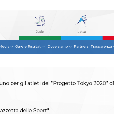
Judo
Lotta
Media
Gare e Risultati
Dove siamo
Partners
Trasparenza
duno per gli atleti del "Progetto Tokyo 2020" d
azzetta dello Sport"