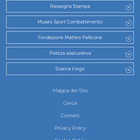
Gare e Risultati
Rassegna Stampa
Albi Federali
Arbitri
Lotta
Museo Sport Combattimento
La disciplina
News
Fondazione Matteo Pellicone
Gare e Risultati
Attività Didattica
Albi Federali
Polizza assicurativa
Karate
La disciplina
Scarica il logo
News
Gare e Risultati
Attività Didattica
Albi Federali
Mappa del Sito
Arti marziali
Aikido
Cerca
Ju Jitsu
Sumo
Contatti
Capoeira
Grappling
Privacy Policy
BJJ
Pancrazio/Pankration