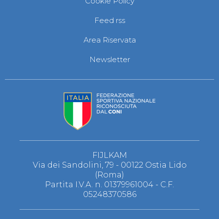
Cookie Policy
S'istrumpa
News
Feed rss
Calendario Attività
Difesa Personale MGA
Area Riservata
La disciplina
News
Newsletter
Merchandising
Mappa del sito
Cerca
Contatti
News
Cookies Accept
Newsletter
Catalogo formativo
Webinar
Corsi Monotematici
FIJLKAM
Corsi di Specializzazione
Via dei Sandolini, 79 - 00122 Ostia Lido
Corsi FIJLKAM-FISDIR
(Roma)
Corsi Preparatore Fisico
Partita I.V.A. n. 01379961004 - C.F.
Edutraining class - Didattica infantile
05248370586
Corso dirigenti sportivi
Corso Direttore di Gara