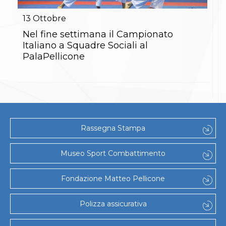
Gare e Risultati
Albi Federali
13
Ottobre
Arbitri
Lotta
Nel fine settimana il Campionato
La disciplina
Italiano a Squadre Sociali al
News
PalaPellicone
Gare e Risultati
Attività Didattica
Albi Federali
Karate
La disciplina
News
Gare e Risultati
Rassegna Stampa
Attività Didattica
Albi Federali
Arti marziali
Museo Sport Combattimento
Aikido
Ju Jitsu
Fondazione Matteo Pellicone
Sumo
Capoeira
Grappling
Polizza assicurativa
BJJ
Pancrazio/Pankration