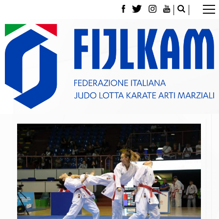
La Federazione
Tesseramento
Contatti
Norme e modulistica Affiliazioni e Tesseramenti
Polizza Assicurativa
Classifica Società Sportive con più di 100 atleti
tesserati
Azzurri
Giustizia Sportiva
Gare e Risultati
Archivio eventi
Dove siamo
Media
Partners
Trasparenza
Judo
La disciplina
News
Attività Didattica