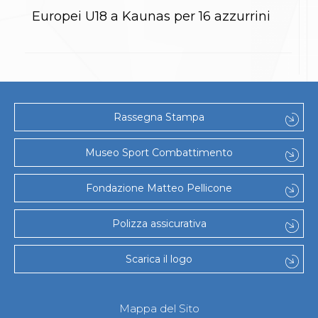
Gare e Risultati
Albi Federali
Europei U18 a Kaunas per 16 azzurrini
Arbitri
Lotta
La disciplina
News
Gare e Risultati
Attività Didattica
Albi Federali
Rassegna Stampa
Karate
La disciplina
Museo Sport Combattimento
News
Gare e Risultati
Attività Didattica
Fondazione Matteo Pellicone
Albi Federali
Arti marziali
Polizza assicurativa
Aikido
Ju Jitsu
Sumo
Scarica il logo
Capoeira
Grappling
BJJ
Mappa del Sito
Pancrazio/Pankration