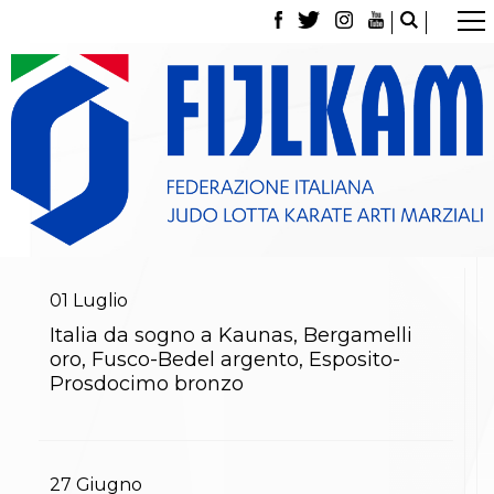
La Federazione
Tesseramento
Contatti
Norme e modulistica Affiliazioni e Tesseramenti
Polizza Assicurativa
Classifica Società Sportive con più di 100 atleti
tesserati
Azzurri
Giustizia Sportiva
Gare e Risultati
Archivio eventi
01
Luglio
Dove siamo
Italia da sogno a Kaunas, Bergamelli
Media
oro, Fusco-Bedel argento, Esposito-
Partners
Prosdocimo bronzo
Trasparenza
Judo
La disciplina
News
Attività Didattica
27
Giugno