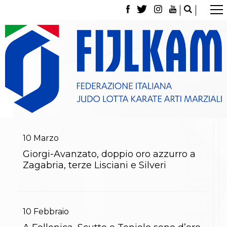
La Federazione
Tesseramento
Contatti
Norme e modulistica Affiliazioni e Tesseramenti
Polizza Assicurativa
Classifica Società Sportive con più di 100 atleti
tesserati
Azzurri
Giustizia Sportiva
Gare e Risultati
Archivio eventi
10
Marzo
Dove siamo
Giorgi-Avanzato, doppio oro azzurro a
Media
Zagabria, terze Lisciani e Silveri
Partners
Trasparenza
Judo
La disciplina
News
10
Febbraio
Attività Didattica