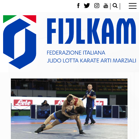
La Federazione
Tesseramento
Contatti
Norme e modulistica Affiliazioni e Tesseramenti
Polizza Assicurativa
Classifica Società Sportive con più di 100 atleti
tesserati
Azzurri
Giustizia Sportiva
Gare e Risultati
Archivio eventi
Dove siamo
Media
Partners
Trasparenza
Judo
La disciplina
News
Attività Didattica