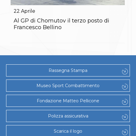
Gare e Risultati
Albi Federali
22
Aprile
Arbitri
Lotta
Al GP di Chomutov il terzo posto di
La disciplina
Francesco Bellino
News
Gare e Risultati
Attività Didattica
Albi Federali
Karate
La disciplina
News
Rassegna Stampa
Gare e Risultati
Attività Didattica
Albi Federali
Museo Sport Combattimento
Arti marziali
Aikido
Fondazione Matteo Pellicone
Ju Jitsu
Sumo
Capoeira
Polizza assicurativa
Grappling
BJJ
Scarica il logo
Pancrazio/Pankration