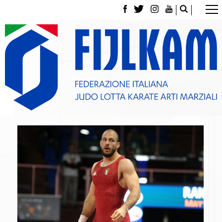
La Federazione
Tesseramento
Contatti
Norme e modulistica Affiliazioni e Tesseramenti
Polizza Assicurativa
Classifica Società Sportive con più di 100 atleti
tesserati
Azzurri
Giustizia Sportiva
Gare e Risultati
Archivio eventi
Dove siamo
Media
Partners
Trasparenza
Judo
La disciplina
News
Attività Didattica