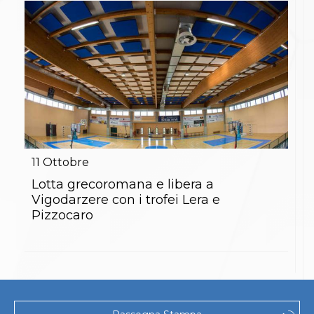
Abilitazioni
Sportello Fiscale
News
Modulistica
FAQ
Quesiti fiscali
Sostenibilità
Documenti
11
Ottobre
Lotta grecoromana e libera a
Vigodarzere con i trofei Lera e
Pizzocaro