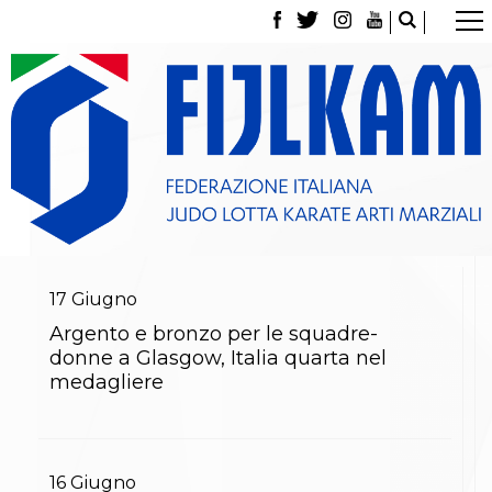
La Federazione
Tesseramento
Contatti
Norme e modulistica Affiliazioni e Tesseramenti
Polizza Assicurativa
Classifica Società Sportive con più di 100 atleti
tesserati
Azzurri
Giustizia Sportiva
Gare e Risultati
Archivio eventi
17
Giugno
Dove siamo
Argento e bronzo per le squadre-
Media
donne a Glasgow, Italia quarta nel
Partners
medagliere
Trasparenza
Judo
La disciplina
News
Attività Didattica
16
Giugno