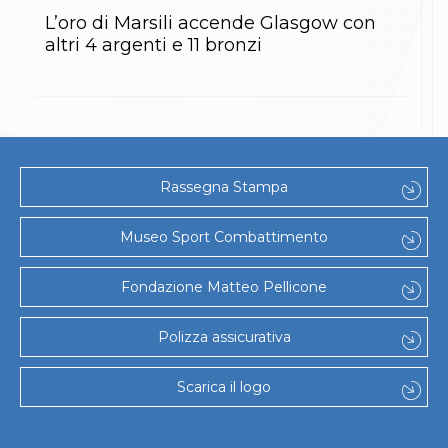
Gare e Risultati
Albi Federali
L’oro di Marsili accende Glasgow con
Arbitri
altri 4 argenti e 11 bronzi
Lotta
La disciplina
News
Gare e Risultati
Attività Didattica
Albi Federali
Karate
Rassegna Stampa
La disciplina
News
Museo Sport Combattimento
Gare e Risultati
Attività Didattica
Albi Federali
Fondazione Matteo Pellicone
Arti marziali
Aikido
Polizza assicurativa
Ju Jitsu
Sumo
Capoeira
Scarica il logo
Grappling
BJJ
Pancrazio/Pankration