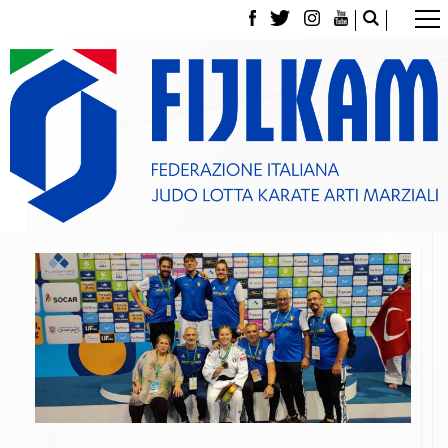
La Federazione
Tesseramento
Contatti
Norme e modulistica Affiliazioni e Tesseramenti
Polizza Assicurativa
Classifica Società Sportive con più di 100 atleti
tesserati
Azzurri
Giustizia Sportiva
Gare e Risultati
Archivio eventi
Dove siamo
Media
Partners
Trasparenza
Judo
La disciplina
News
Attività Didattica