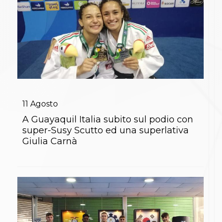
Abilitazioni
Sportello Fiscale
News
Modulistica
FAQ
Quesiti fiscali
Sostenibilità
Documenti
11
Agosto
A Guayaquil Italia subito sul podio con
super-Susy Scutto ed una superlativa
Giulia Carnà