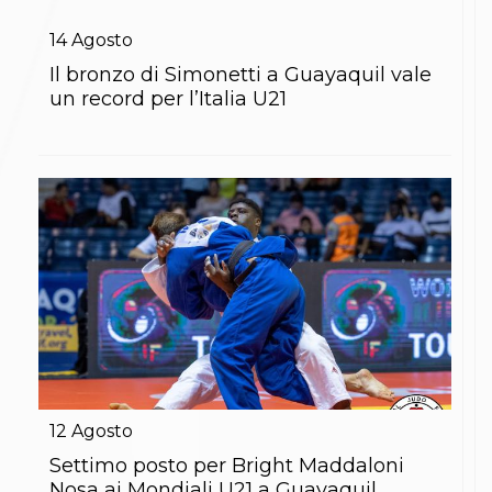
Gare e Risultati
Albi Federali
14
Agosto
Arbitri
Lotta
Il bronzo di Simonetti a Guayaquil vale
La disciplina
un record per l’Italia U21
News
Gare e Risultati
Attività Didattica
Albi Federali
Karate
La disciplina
News
Gare e Risultati
Attività Didattica
Albi Federali
Arti marziali
Aikido
Ju Jitsu
Sumo
Capoeira
12
Agosto
Grappling
BJJ
Settimo posto per Bright Maddaloni
Pancrazio/Pankration
Nosa ai Mondiali U21 a Guayaquil