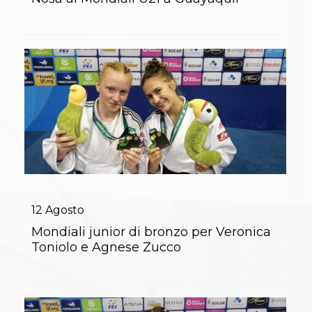
S'istrumpa
News
Calendario Attività
Difesa Personale MGA
La disciplina
News
Merchandising
Mappa del sito
Cerca
Contatti
News
Cookies Accept
Newsletter
Catalogo formativo
Webinar
12
Agosto
Corsi Monotematici
Mondiali junior di bronzo per Veronica
Corsi di Specializzazione
Toniolo e Agnese Zucco
Corsi FIJLKAM-FISDIR
Corsi Preparatore Fisico
Edutraining class - Didattica infantile
Corso dirigenti sportivi
Corso Direttore di Gara