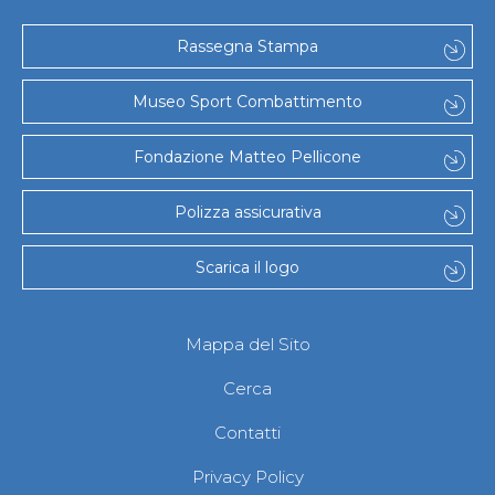
Gare e Risultati
Albi Federali
Arbitri
Rassegna Stampa
Lotta
La disciplina
Museo Sport Combattimento
News
Gare e Risultati
Attività Didattica
Fondazione Matteo Pellicone
Albi Federali
Karate
Polizza assicurativa
La disciplina
News
Gare e Risultati
Scarica il logo
Attività Didattica
Albi Federali
Arti marziali
Mappa del Sito
Aikido
Ju Jitsu
Cerca
Sumo
Capoeira
Contatti
Grappling
BJJ
Privacy Policy
Pancrazio/Pankration