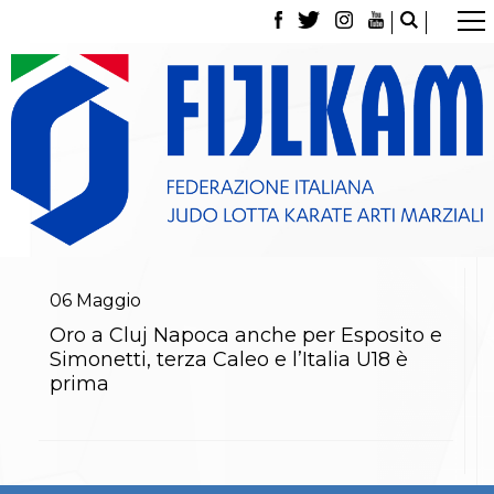
La Federazione
Tesseramento
Contatti
Norme e modulistica Affiliazioni e Tesseramenti
Polizza Assicurativa
Classifica Società Sportive con più di 100 atleti
tesserati
Azzurri
Giustizia Sportiva
Gare e Risultati
Archivio eventi
06
Maggio
Dove siamo
Oro a Cluj Napoca anche per Esposito e
Media
Simonetti, terza Caleo e l’Italia U18 è
Partners
prima
Trasparenza
Judo
La disciplina
News
Attività Didattica