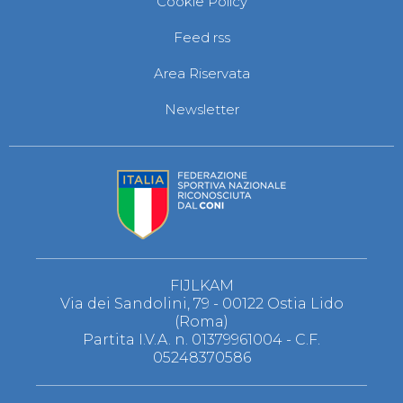
Cookie Policy
S'istrumpa
News
Feed rss
Calendario Attività
Difesa Personale MGA
Area Riservata
La disciplina
News
Newsletter
Merchandising
Mappa del sito
Cerca
Contatti
News
Cookies Accept
Newsletter
Catalogo formativo
Webinar
Corsi Monotematici
FIJLKAM
Corsi di Specializzazione
Via dei Sandolini, 79 - 00122 Ostia Lido
Corsi FIJLKAM-FISDIR
(Roma)
Corsi Preparatore Fisico
Partita I.V.A. n. 01379961004 - C.F.
Edutraining class - Didattica infantile
05248370586
Corso dirigenti sportivi
Corso Direttore di Gara