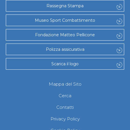
Gare e Risultati
Rassegna Stampa
Albi Federali
Arbitri
Lotta
Museo Sport Combattimento
La disciplina
News
Fondazione Matteo Pellicone
Gare e Risultati
Attività Didattica
Albi Federali
Polizza assicurativa
Karate
La disciplina
Scarica il logo
News
Gare e Risultati
Attività Didattica
Albi Federali
Mappa del Sito
Arti marziali
Aikido
Cerca
Ju Jitsu
Sumo
Contatti
Capoeira
Grappling
Privacy Policy
BJJ
Pancrazio/Pankration