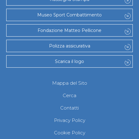
Gare e Risultati
Albi Federali
Arbitri
Museo Sport Combattimento
Lotta
La disciplina
Fondazione Matteo Pellicone
News
Gare e Risultati
Attività Didattica
Polizza assicurativa
Albi Federali
Karate
Scarica il logo
La disciplina
News
Gare e Risultati
Attività Didattica
Mappa del Sito
Albi Federali
Arti marziali
Cerca
Aikido
Ju Jitsu
Contatti
Sumo
Capoeira
Privacy Policy
Grappling
BJJ
Cookie Policy
Pancrazio/Pankration