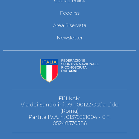
Cookie Policy
S'istrumpa
News
Feed rss
Calendario Attività
Difesa Personale MGA
Area Riservata
La disciplina
News
Newsletter
Merchandising
Mappa del sito
Cerca
Contatti
News
Cookies Accept
Newsletter
Catalogo formativo
Webinar
Corsi Monotematici
FIJLKAM
Corsi di Specializzazione
Via dei Sandolini, 79 - 00122 Ostia Lido
Corsi FIJLKAM-FISDIR
(Roma)
Corsi Preparatore Fisico
Partita I.V.A. n. 01379961004 - C.F.
Edutraining class - Didattica infantile
05248370586
Corso dirigenti sportivi
Corso Direttore di Gara