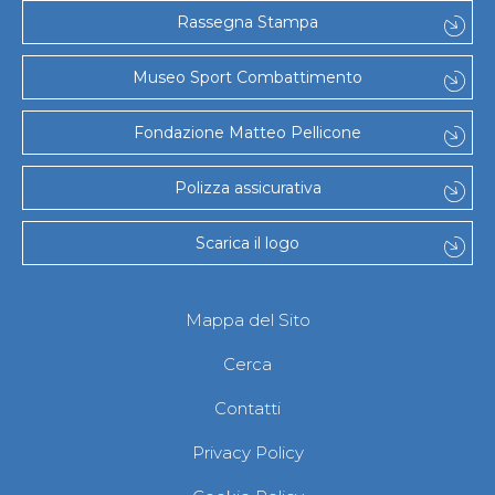
Gare e Risultati
Rassegna Stampa
Albi Federali
Arbitri
Lotta
Museo Sport Combattimento
La disciplina
News
Fondazione Matteo Pellicone
Gare e Risultati
Attività Didattica
Albi Federali
Polizza assicurativa
Karate
La disciplina
Scarica il logo
News
Gare e Risultati
Attività Didattica
Albi Federali
Mappa del Sito
Arti marziali
Aikido
Cerca
Ju Jitsu
Sumo
Contatti
Capoeira
Grappling
Privacy Policy
BJJ
Pancrazio/Pankration