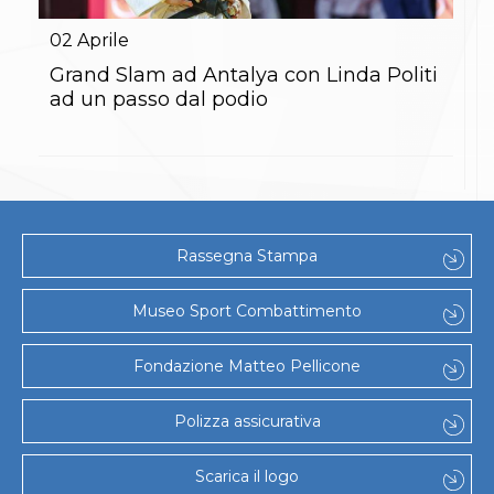
Gare e Risultati
Albi Federali
02
Aprile
Arbitri
Lotta
Grand Slam ad Antalya con Linda Politi
La disciplina
ad un passo dal podio
News
Gare e Risultati
Attività Didattica
Albi Federali
Karate
La disciplina
News
Rassegna Stampa
Gare e Risultati
Attività Didattica
Albi Federali
Museo Sport Combattimento
Arti marziali
Aikido
Fondazione Matteo Pellicone
Ju Jitsu
Sumo
Capoeira
Polizza assicurativa
Grappling
BJJ
Scarica il logo
Pancrazio/Pankration