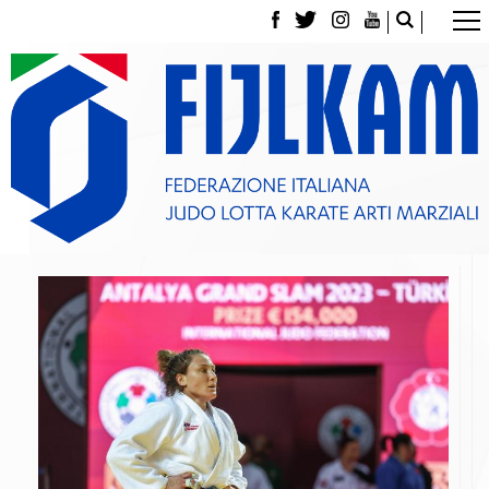
La Federazione
Tesseramento
Contatti
Norme e modulistica Affiliazioni e Tesseramenti
Polizza Assicurativa
Classifica Società Sportive con più di 100 atleti
tesserati
Azzurri
Giustizia Sportiva
Gare e Risultati
Archivio eventi
Dove siamo
Media
Partners
Trasparenza
Judo
La disciplina
News
Attività Didattica