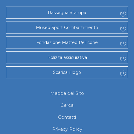
Gare e Risultati
Albi Federali
Arbitri
Rassegna Stampa
Lotta
La disciplina
Museo Sport Combattimento
News
Gare e Risultati
Attività Didattica
Fondazione Matteo Pellicone
Albi Federali
Karate
Polizza assicurativa
La disciplina
News
Gare e Risultati
Scarica il logo
Attività Didattica
Albi Federali
Arti marziali
Mappa del Sito
Aikido
Ju Jitsu
Cerca
Sumo
Capoeira
Contatti
Grappling
BJJ
Privacy Policy
Pancrazio/Pankration