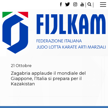
La Federazione
Tesseramento
Contatti
Norme e modulistica Affiliazioni e Tesseramenti
Polizza Assicurativa
Classifica Società Sportive con più di 100 atleti
tesserati
Azzurri
Giustizia Sportiva
Gare e Risultati
Archivio eventi
21
Ottobre
Dove siamo
Zagabria applaude il mondiale del
Media
Giappone, l’Italia si prepara per il
Partners
Kazakistan
Trasparenza
Judo
La disciplina
News
Attività Didattica