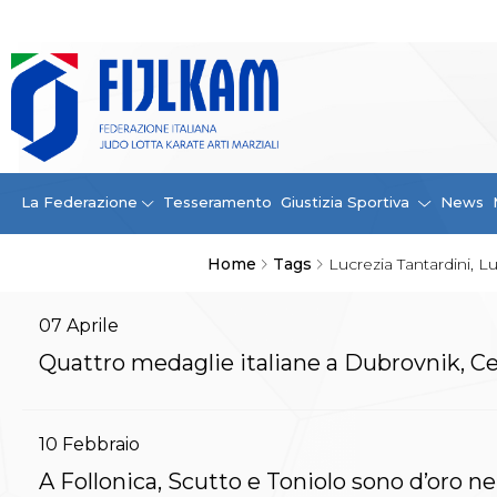
La Federazione
La FIJLKAM
Organigramma
Storia
Campioni di tutti i tempi
News
La Federazione
Tesseramento
Giustizia Sportiva
News
Carte Federali
Comunicazioni Federali
Home
Tags
Lucrezia Tantardini, Lu
Convenzioni
Centro Olimpico
Tecnici
07
Aprile
Contatti
Quattro medaglie italiane a Dubrovnik, Ce
Safeguarding Policy
Ufficiali di Gara
Antidoping e tutela sanitaria
10
Febbraio
Tesseramento
Contatti
A Follonica, Scutto e Toniolo sono d’oro 
Norme e modulistica Affiliazioni e Tesseramenti