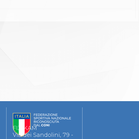
FIJLKAM
Via dei Sandolini, 79 -