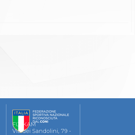
FIJLKAM
Via dei Sandolini, 79 -