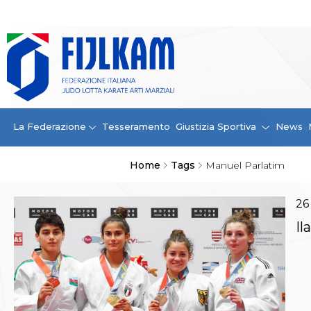
La Federazione
La FIJLKAM
Organigramma
Storia
Campioni di tutti i tempi
News
La Federazione
Tesseramento
Giustizia Sportiva
News
Carte Federali
Comunicazioni Federali
Home
Tags
Manuel Parlatim
Convenzioni
Centro Olimpico
Tecnici
26
Contatti
Il
Safeguarding Policy
Ufficiali di Gara
Antidoping e tutela sanitaria
Tesseramento
Contatti
Norme e modulistica Affiliazioni e Tesseramenti